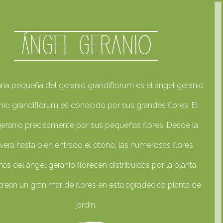
Ángel geranio
na pequeña del geranio grandiflorum es el ángel geranio.
nio grandiflorum es conocido por sus grandes flores. El
geranio precisamente por sus pequeñas flores. Desde la
vera hasta bien entrado el otoño, las numerosas flores
s del ángel geranio florecen distribuidas por la planta.
crean un gran mar de flores en esta agradecida planta de
jardín.