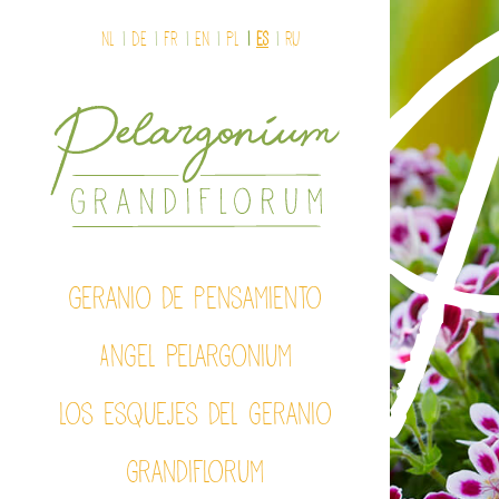
NL
DE
FR
EN
PL
ES
Ru
Geranio de pensamiento
Angel Pelargonium
Los esquejes del geranio
grandiflorum