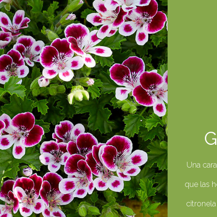
G
Una cara
que las h
citronel