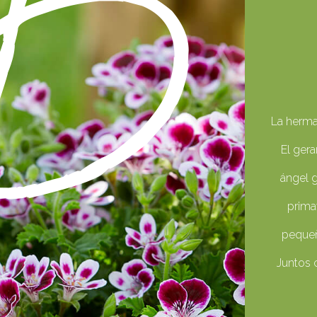
La herma
El gera
ángel 
prima
pequeña
Juntos 